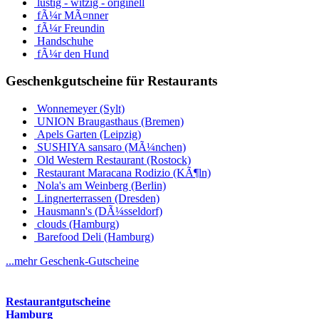
lustig - witzig - originell
fÃ¼r MÃ¤nner
fÃ¼r Freundin
Handschuhe
fÃ¼r den Hund
Geschenkgutscheine für Restaurants
Wonnemeyer (Sylt)
UNION Braugasthaus (Bremen)
Apels Garten (Leipzig)
SUSHIYA sansaro (MÃ¼nchen)
Old Western Restaurant (Rostock)
Restaurant Maracana Rodizio (KÃ¶ln)
Nola's am Weinberg (Berlin)
Lingnerterrassen (Dresden)
Hausmann's (DÃ¼sseldorf)
clouds (Hamburg)
Barefood Deli (Hamburg)
...mehr Geschenk-Gutscheine
Restaurantgutscheine
Hamburg