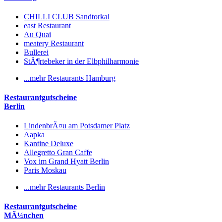
CHILLI CLUB Sandtorkai
east Restaurant
Au Quai
meatery Restaurant
Bullerei
StÃ¶rtebeker in der Elbphilharmonie
...mehr Restaurants Hamburg
Restaurantgutscheine
Berlin
LindenbrÃ¤u am Potsdamer Platz
Aapka
Kantine Deluxe
Allegretto Gran Caffe
Vox im Grand Hyatt Berlin
Paris Moskau
...mehr Restaurants Berlin
Restaurantgutscheine
MÃ¼nchen