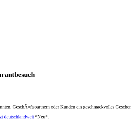
urantbesuch
nnten, GeschÃ¤ftspartnern oder Kunden ein geschmackvolles Gesche
tzt deutschlandweit
*Neu*
.